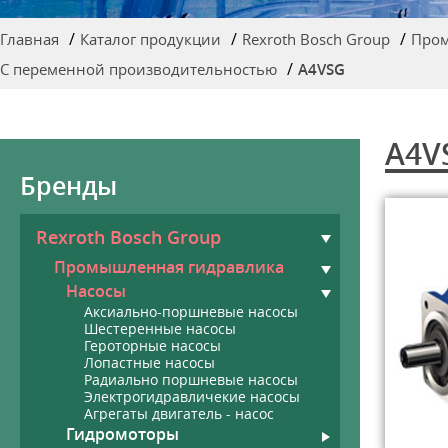
Главная
Каталог продукции
Rexroth Bosch Group
Пром
С переменной производительностью
A4VSG
A4V
Бренды
Rexroth Bosch Group
Промышленная гидравлика
Насосы
Аксиально-поршневые насосы
Шестеренные насосы
Героторные насосы
Лопастные насосы
Радиально поршневые насосы
Электрогидравличекие насосы
Агрегаты двигатель - насос
Гидромоторы