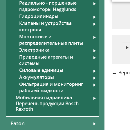
Радиально - поршенвые
гидромоторы Hagglunds
Гидроцилиндры
Клапаны и устройства
контроля
Рукава
Гид
Монтажные и
Шланги высокого давления,
фитинги
распределительные плиты
Высокотемпературные рукава
Электроника
со стекловолоконным
Приводные агрегаты и
покрытием
системы
Силовые единицы
←
Верн
Аккумуляторы
Фильтрация и мониторинг
рабочей жидкости
Мобильная гидравлика
Перечень продукции Bosch
Rexroth
Eaton