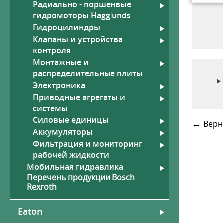
Радиально - поршенвые
гидромоторы Hagglunds
Гидроцилиндры
Клапаны и устройства
контроля
Рукава
Гид
Монтажные и
Шланги высокого давления,
фитинги
распределительные плиты
Высокотемпературные рукава
Электроника
со стекловолоконным
Приводные агрегаты и
покрытием
системы
Силовые единицы
←
Верн
Аккумуляторы
Фильтрация и мониторинг
рабочей жидкости
Мобильная гидравлика
Перечень продукции Bosch
Rexroth
Eaton