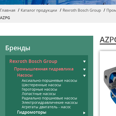
Главная
Каталог продукции
Rexroth Bosch Group
Пром
AZPG
AZP
Бренды
Rexroth Bosch Group
Промышленная гидравлика
Насосы
Аксиально-поршневые насосы
Шестеренные насосы
Героторные насосы
Лопастные насосы
Радиально поршневые насосы
Электрогидравличекие насосы
Агрегаты двигатель - насос
Гидромоторы