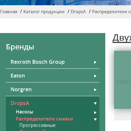
Главная
Каталог продукции
DropsA
Распределители 
Дву
Бренды
Rexroth Bosch Group
Eaton
Norgren
DropsA
Насосы
Распределители смазки
Прогрессивные