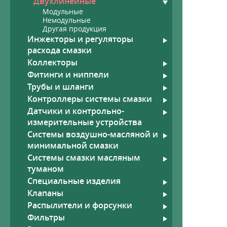
Двухлинейные
Модульные
Немодульные
Другая продукция
Инжекторы и регуляторы
расхода смазки
Рукава
Гид
Коллекторы
Шланги высокого давления,
фитинги
Фитинги и ниппели
Высокотемпературные рукава
Трубы и шланги
со стекловолоконным
Контроллеры системы смазки
покрытием
Датчики и контрольно-
измерительные устройства
Системы воздушно-масляной и
минимальной смазки
Системы смазки масляным
туманом
Специальные изделия
Клапаны
Распылители и форсунки
Фильтры