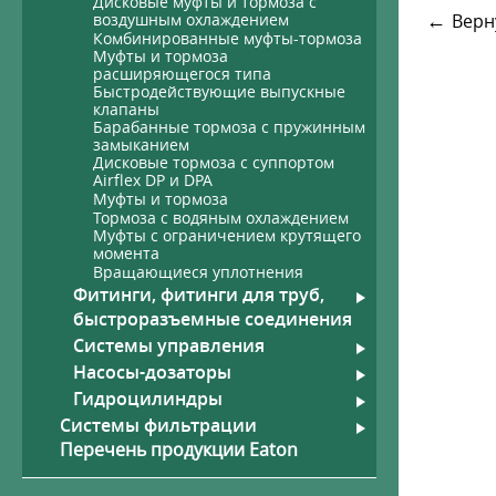
Дисковые муфты и тормоза с
←
воздушным охлаждением
Верн
Комбинированные муфты-тормоза
Муфты и тормоза
расширяющегося типа
Быстродействующие выпускные
клапаны
Рукава
Гид
Барабанные тормоза с пружинным
Шланги высокого давления,
замыканием
фитинги
Дисковые тормоза с суппортом
Airflex DP и DPA
Высокотемпературные рукава
Муфты и тормоза
со стекловолоконным
Тормоза с водяным охлаждением
покрытием
Муфты с ограничением крутящего
момента
Вращающиеся уплотнения
Фитинги, фитинги для труб,
быстроразъемные соединения
Системы управления
Насосы-дозаторы
Гидроцилиндры
Системы фильтрации
Перечень продукции Eaton