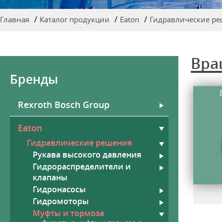
Главная
Каталог продукции
Eaton
Гидравлические р
Вра
Бренды
Rexroth Bosch Group
Eaton
Гидравлические решения
Рукава высокого давления
Гидрораспределители и
клапаны
Гидронасосы
Гидромоторы
Муфты и тормоза