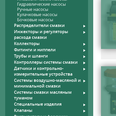
Гидравлические насосы
Ручные насосы
Кулачковые насосы
Бочковые насосы
Распределители смазки
Рукава
Гид
Инжекторы и регуляторы
Шланги высокого давления,
фитинги
расхода смазки
Высокотемпературные рукава
Коллекторы
со стекловолоконным
Фитинги и ниппели
покрытием
Трубы и шланги
Контроллеры системы смазки
Датчики и контрольно-
измерительные устройства
Системы воздушно-масляной и
минимальной смазки
Системы смазки масляным
туманом
Специальные изделия
Клапаны