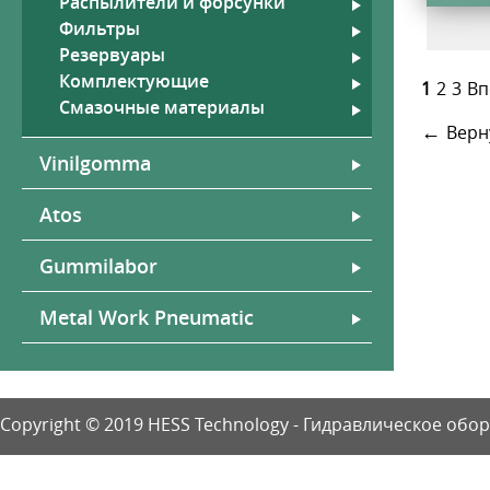
Распылители и форсунки
Фильтры
Резервуары
Комплектующие
1
2
3
Вп
Смазочные материалы
←
Верн
Vinilgomma
Atos
Gummilabor
Metal Work Pneumatic
Copyright © 2019 HESS Technology - Гидравлическое об