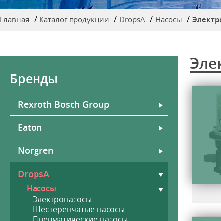
Главная
Каталог продукции
DropsA
Насосы
Электр
Эле
Бренды
Rexroth Bosch Group
Eaton
Norgren
DropsA
Насосы
Электронасосы
Шестеренчатые насосы
Пневматические насосы