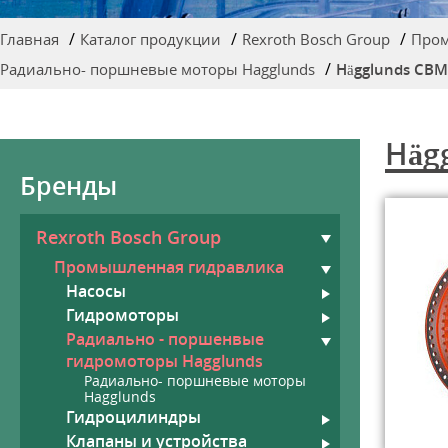
Главная
Каталог продукции
Rexroth Bosch Group
Пром
Радиально- поршневые моторы Hagglunds
Hägglunds CBM
Häg
Бренды
Rexroth Bosch Group
Промышленная гидравлика
Насосы
Гидромоторы
Радиально - поршенвые
гидромоторы Hagglunds
Радиально- поршневые моторы
Hagglunds
Гидроцилиндры
Клапаны и устройства