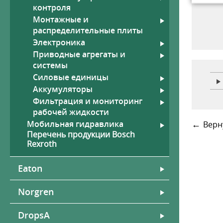
контроля
Монтажные и
распределительные плиты
Электроника
Рукава
Гид
Приводные агрегаты и
Шланги высокого давления,
системы
фитинги
Силовые единицы
Высокотемпературные рукава
Аккумуляторы
со стекловолоконным
покрытием
Фильтрация и мониторинг
рабочей жидкости
←
Мобильная гидравлика
Верн
Перечень продукции Bosch
Rexroth
Eaton
Norgren
DropsA