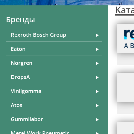
Кат
Бренды
Rexroth Bosch Group
Eaton
Norgren
DropsA
Vinilgomma
Atos
Gummilabor
Metal Work Pneumatic